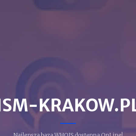
ISM-KRAKOW.P
Najlepsza baza WHOIS dostępna OnLine!