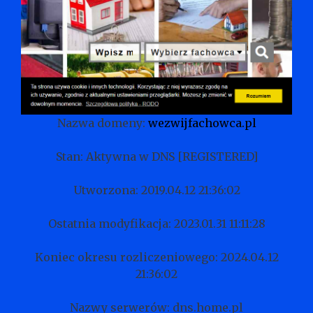
Nazwa domeny:
wezwijfachowca.pl
Stan: Aktywna w DNS [REGISTERED]
Utworzona: 2019.04.12 21:36:02
Ostatnia modyfikacja: 2023.01.31 11:11:28
Koniec okresu rozliczeniowego: 2024.04.12
21:36:02
Nazwy serwerów: dns.home.pl