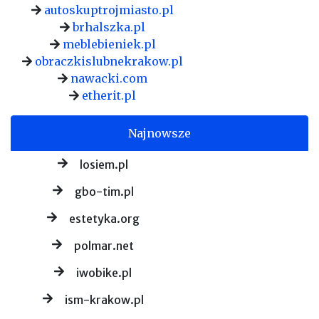
autoskuptrojmiasto.pl
brhalszka.pl
meblebieniek.pl
obraczkislubnekrakow.pl
nawacki.com
etherit.pl
Najnowsze
losiem.pl
gbo-tim.pl
estetyka.org
polmar.net
iwobike.pl
ism-krakow.pl